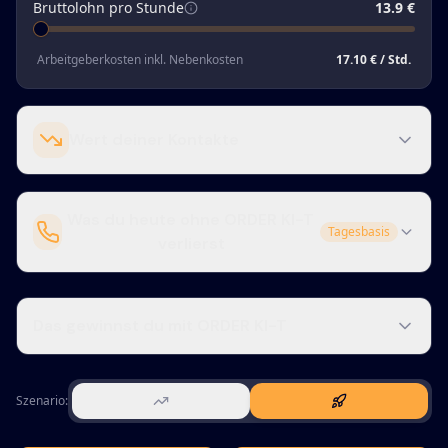
Bruttolohn pro Stunde
13.9
€
Arbeitgeberkosten inkl. Nebenkosten
17.10
€ / Std.
Wert deiner Kontakte
Was du heute ohne ORDER KI-T
Tagesbasis
verlierst
Das gewinnst du mit ORDER KI-T
Szenario: