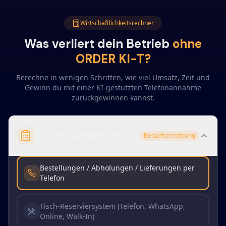
Wirtschaftlichkeitsrechner
Was verliert dein Betrieb
ohne
ORDER KI-T?
Berechne in wenigen Schritten, wie viel Umsatz, Zeit und
Gewinn du mit einer KI-gestützten Telefonannahme
zurückgewinnen kannst.
Was benötigt dein
Bedarfsermittlung
Betrieb?
Bestellungen / Abholungen / Lieferungen per
Telefon
Tisch-Reserviersystem (Telefon, WhatsApp,
Online, Walk-In)