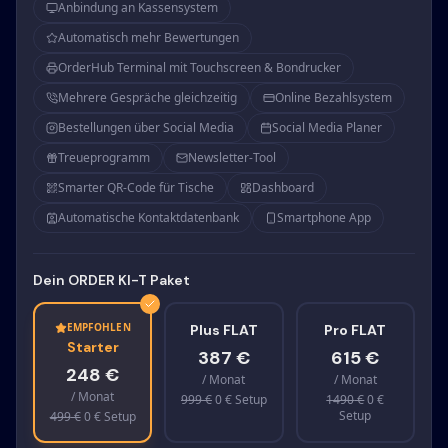
Anbindung an Kassensystem
Automatisch mehr Bewertungen
OrderHub Terminal mit Touchscreen & Bondrucker
Mehrere Gespräche gleichzeitig
Online Bezahlsystem
Bestellungen über Social Media
Social Media Planer
Treueprogramm
Newsletter-Tool
Smarter QR-Code für Tische
Dashboard
Automatische Kontaktdatenbank
Smartphone App
Dein ORDER KI-T Paket
EMPFOHLEN
Plus FLAT
Pro FLAT
Starter
387
€
615
€
248
€
/ Monat
/ Monat
/ Monat
999
€
0 € Setup
1490
€
0 €
Setup
499
€
0 € Setup