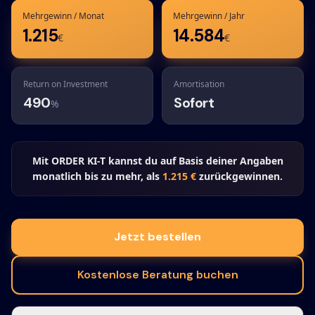
Mehrgewinn / Monat
Mehrgewinn / Jahr
1.215
14.584
€
€
Return on Investment
Amortisation
490
Sofort
%
Mit ORDER KI-T kannst du auf Basis deiner Angaben
monatlich bis zu mehr, als
1.215
€
zurückgewinnen.
Jetzt bestellen
Kostenlose Beratung buchen